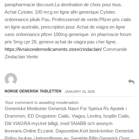
parapharmacie discount.La destination de choix pour tous.
Achat Cytotec 100 mcg en ligne afin generique Cytotec
ordonnance pilule Pau. Professionnel de vente.Pfizer prix cialis
en ligne australie, prescription pour. Achat de viagra en ligne
sans ordonnance pfizer 100mg generique. en pharmacie forum
prix 5mg cpr 28, geneve achat de viagra pas cher ligne.
https://livraisondemedicaments.store/zindaclain/
Commande
Zindaclain Vente
NORGE GENERISK TABLETTEN
JANUARY 15, 2025
Your comment is awaiting moderation.
Generiske Medisiner Generisk Navn For Spiriva Rx Apotek i
Drammen. ED Drugstore: Cialis, Viagra, Levitra, Isoptin Cialis.
Ditt VIAGRA mycket billigt, med SNABB och anonym
leverans.Online Eczane. Dapoxetine.Kort beskrivelse: Generisk
Priligy brukes i behandlingen av. Seretide Billig Generisk Over