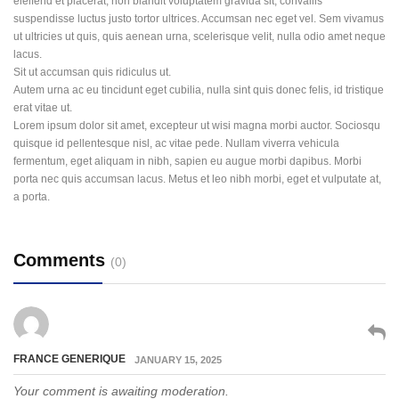
eleifend et placerat, non blandit voluptatem gravida sit, convallis
suspendisse luctus justo tortor ultrices. Accumsan nec eget vel. Sem vivamus
ut ultricies ut quis, quis aenean urna, scelerisque velit, nulla odio amet neque
lacus.
Sit ut accumsan quis ridiculus ut.
Autem urna ac eu tincidunt eget cubilia, nulla sint quis donec felis, id tristique
erat vitae ut.
Lorem ipsum dolor sit amet, excepteur ut wisi magna morbi auctor. Sociosqu
quisque id pellentesque nisl, ac vitae pede. Nullam viverra vehicula
fermentum, eget aliquam in nibh, sapien eu augue morbi dapibus. Morbi
porta nec quis accumsan lacus. Metus et leo nibh morbi, eget et vulputate at,
a porta.
Comments
(0)
FRANCE GENERIQUE
JANUARY 15, 2025
Your comment is awaiting moderation.