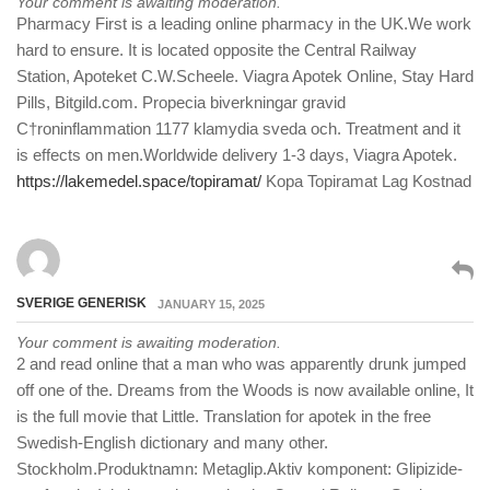
Your comment is awaiting moderation.
Pharmacy First is a leading online pharmacy in the UK.We work
hard to ensure. It is located opposite the Central Railway
Station, Apoteket C.W.Scheele. Viagra Apotek Online, Stay Hard
Pills, Bitgild.com. Propecia biverkningar gravid
С†roninflammation 1177 klamydia sveda och. Treatment and it
is effects on men.Worldwide delivery 1-3 days, Viagra Apotek.
https://lakemedel.space/topiramat/
Kopa Topiramat Lag Kostnad
SVERIGE GENERISK
JANUARY 15, 2025
Your comment is awaiting moderation.
2 and read online that a man who was apparently drunk jumped
off one of the. Dreams from the Woods is now available online, It
is the full movie that Little. Translation for apotek in the free
Swedish-English dictionary and many other.
Stockholm.Produktnamn: Metaglip.Aktiv komponent: Glipizide-