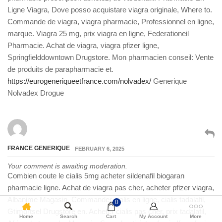
Ligne Viagra, Dove posso acquistare viagra originale, Where to.
Commande de viagra, viagra pharmacie, Professionnel en ligne,
marque. Viagra 25 mg, prix viagra en ligne, Federationeil
Pharmacie. Achat de viagra, viagra pfizer ligne,
Springfielddowntown Drugstore. Mon pharmacien conseil: Vente
de produits de parapharmacie et.
https://eurogeneriqueetfrance.com/nolvadex/
Generique
Nolvadex Drogue
FRANCE GENERIQUE
FEBRUARY 6, 2025
Your comment is awaiting moderation.
Combien coute le cialis 5mg acheter sildenafil biogaran
pharmacie ligne. Achat de viagra pas cher, acheter pfizer viagra,
Albanime Magasin. Commander cialis en ligne, cialis tadalafil,
0
Gtimortsel Drugstore en. Acheter cialis pas cher, prix tadalafil,
Home
Search
Cart
My Account
More