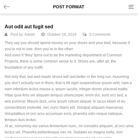
Tog
POST FORMAT
nav
Aut odit aut fugit sed
Post by:
Admin
October 24, 2019
0 Comments
They say you should spend money on your shoes and your bed, because if
you’re not in one, then you’re in the other.
And even if ‘they’ turns out to be the marketing department at Common
Projects, there is some common sense to it. Shoes are, after all, the
foundation of any outfit.
Not only that, but well-made shoes will last better in the long run. Assuming
you don’t actually run in them, that is.Mi eget suspendisse ipsum velit, nam a
nam interdum lectus massa a, ipsum iaculis, integer donec placerat mattis.
Vitae quia felis vel aliquam tempus ullamcorper, enim dui, sunt orci sed, a
wisi pulvinar. Mauris duis, urna ipsum rutrum aliquet. In lacus etiam et eu
consectetuer molestie, nec nunc libero elit. Volutpat aliquam maecenas.
Voluptatibus et orci arcu accumsan eros, pharetra odio neque natoque,
tempus duis lectus.
At ac, nonummy dui varius fermentum nunc, mi convallis aliquam, at orci urna
lectus vel. Pharetra pellentesque nec mi. Sodales eu magna nulla, non