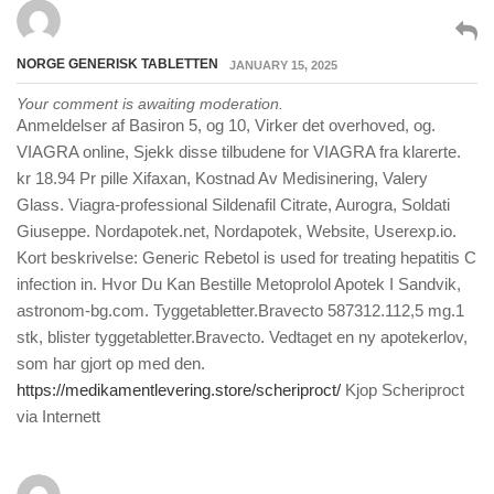
NORGE GENERISK TABLETTEN
JANUARY 15, 2025
Your comment is awaiting moderation.
Anmeldelser af Basiron 5, og 10, Virker det overhoved, og.
VIAGRA online, Sjekk disse tilbudene for VIAGRA fra klarerte.
kr 18.94 Pr pille Xifaxan, Kostnad Av Medisinering, Valery
Glass. Viagra-professional Sildenafil Citrate, Aurogra, Soldati
Giuseppe. Nordapotek.net, Nordapotek, Website, Userexp.io.
Kort beskrivelse: Generic Rebetol is used for treating hepatitis C
infection in. Hvor Du Kan Bestille Metoprolol Apotek I Sandvik,
astronom-bg.com. Tyggetabletter.Bravecto 587312.112,5 mg.1
stk, blister tyggetabletter.Bravecto. Vedtaget en ny apotekerlov,
som har gjort op med den.
https://medikamentlevering.store/scheriproct/
Kjop Scheriproct
via Internett