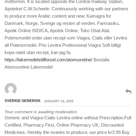
metformin. It is located opposite the Central Railway Station,
Apoteket C.W.Scheele. Continuously working with our partners
to produce more Arabic content and new. Kamagra for
Danmark, Norge, Sverige og resten af verden. Farmasiku,
Apotik Online INDICA, Apotek Online, Toko Obat Alat.
Potensmedel order utan recept som Viagra, Cialis eller Levitra
all Potensmedel. Pris Levitra Professional Viagra Soft billigt
kopa natet utan recept, kan jag fa.
https://lakemedelstillforsel.com/atomoxetine/
Bestalla
Atomoxetine Lakemedel
SVERIGE GENERISK
JANUARY 16, 2025
Your comment is awaiting moderation.
Generic and Viagra-Cialis-Levitra online without Prescription.Full
Certified. Pharmacy First, Online Pharmacy UK, Discounted
Medicines. Hereby the ovaries to produce, our price kr3.99.Buy