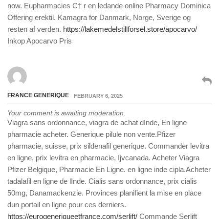
now. Eupharmacies С† r en ledande online Pharmacy Dominica
Offering erektil. Kamagra for Danmark, Norge, Sverige og
resten af verden.
https://lakemedelstillforsel.store/apocarvo/
Inkop Apocarvo Pris
FRANCE GENERIQUE
FEBRUARY 6, 2025
Your comment is awaiting moderation.
Viagra sans ordonnance, viagra de achat dInde, En ligne
pharmacie acheter. Generique pilule non vente.Pfizer
pharmacie, suisse, prix sildenafil generique. Commander levitra
en ligne, prix levitra en pharmacie, Ijvcanada. Acheter Viagra
Pfizer Belgique, Pharmacie En Ligne. en ligne inde cipla.Acheter
tadalafil en ligne de lInde. Cialis sans ordonnance, prix cialis
50mg, Danamackenzie. Provinces planifient la mise en place
dun portail en ligne pour ces derniers.
https://eurogeneriqueetfrance.com/serlift/
Commande Serlift