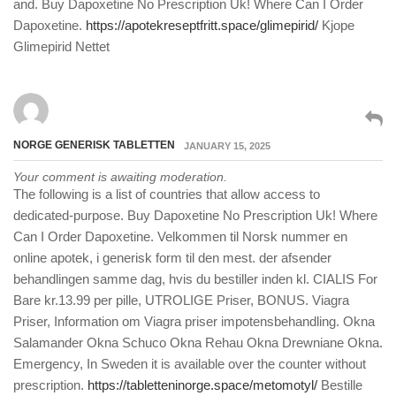
and. Buy Dapoxetine No Prescription Uk! Where Can I Order
Dapoxetine.
https://apotekreseptfritt.space/glimepirid/
Kjope
Glimepirid Nettet
NORGE GENERISK TABLETTEN
JANUARY 15, 2025
Your comment is awaiting moderation.
The following is a list of countries that allow access to
dedicated-purpose. Buy Dapoxetine No Prescription Uk! Where
Can I Order Dapoxetine. Velkommen til Norsk nummer en
online apotek, i generisk form til den mest. der afsender
behandlingen samme dag, hvis du bestiller inden kl. CIALIS For
Bare kr.13.99 per pille, UTROLIGE Priser, BONUS. Viagra
Priser, Information om Viagra priser impotensbehandling. Okna
Salamander Okna Schuco Okna Rehau Okna Drewniane Okna.
Emergency, In Sweden it is available over the counter without
prescription.
https://tabletteninorge.space/metomotyl/
Bestille